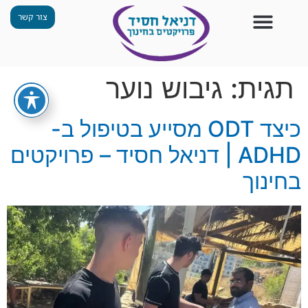
צור קשר
צור קשר
החזון שלנו
תכנית ״גפן״
תחנות ODT
מי אנחנו
חומרים למורים
הפעילויות שלנו
תגית:
גיבוש נוער
כיצד ODT מסייע בטיפול ב-
ADHD | דניאל חסיד – פרויקטים
בחינוך