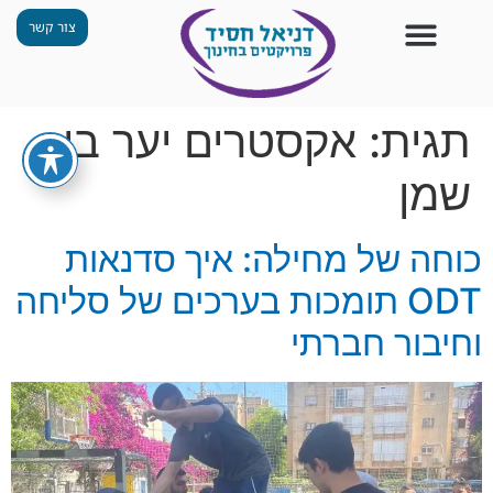
צור קשר
צור קשר
החזון שלנו
תכנית ״גפן״
תחנות ODT
מי אנחנו
חומרים למורים
הפעילויות שלנו
תגית:
אקסטרים יער בן
שמן
כוחה של מחילה: איך סדנאות
ODT תומכות בערכים של סליחה
וחיבור חברתי