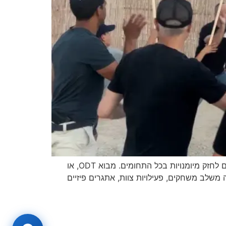
עמוד זה עודכן על מנת להציג את הערכים של סדנת חינוך להעצמה תחת מטריית הפעילויות של דניאל חסיד. אנו ממשיכים לחזק מיומנויות בכל התחומים. מבוא ODT, או
ם זה משלב משחקים, פעילויות צוות, אתגרים פיזיים