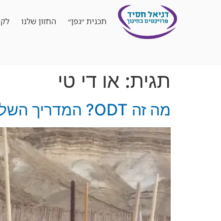
תכנית ״גפן״
החזון שלנו
לקו
תגית:
או די טי
מה זה ODT? המדריך השלם והמלא ל-Outdoor Training