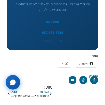
אפשר לשאול בלי שום התחייבות. גם אם זה לא קשור להזמנת
פעילות, אשמח לעזור.
וואטסאפ
052-597-7959
או דרך הטופס
שתף
פייסבוק
X
שתפו :
ניווט:
הקודם:
הבא:
תחנת סלקליין – לאזן את הגוף, לאזן את הקבוצה
המעגל המרחף – שיווי משקל קבוצתי שמוביל לאיזון חברתי