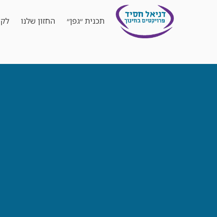
תכנית ״גפן״
החזון שלנו
לקו