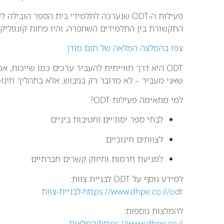
פעילות ה-ODT שנערכה לתלמידי בית הספר הוב
התקשורת בין התלמידים השתפרה, והיו פחות קונפליקטי
צפו בהמלצה המלאה של תום מודן
ODT היא דרך חווייתית להעביר ערכים כמו שייכות,
שאני מעביר – לא מדובר רק בגיבוש, אלא בתהליך חינ
למי מתאימה פעילות ODT?
לבתי ספר יסודיים וחטיבות ביניים
לצוותים חינוכיים
למניעת חרמות וחיזוק קשרים חברתיים
למידע נוסף על ODT לבניית צוות:
https://www.dhpe.co.il/odt-לבניית-צוות
להמלצות נוספות:
https://www.dhpe.co.il/המלצות