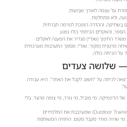
זרת על עצמה לאורך שבועות.
עה, ולא מתחלפת.
 בשתיקה, וההדרה הופכת לנורמה חברתית.
ספר, והאקלים הכיתתי כולו נפגע.
 משרד החינוך (שפ"י) מגדיר את המענה לאקלים
יחה פרטנית (מקור: שפ"י, מסמך התערבות מערכתית
ד על הכיתה כולה.
— שלושה צעדים
צאה לכיתה על "חשוב לקבל את האחר". היא עבודה
ל:
של הדינמיקה: מי מוביל, מי גורר, מי צופה מהצד. בלי
— פעילות בשטח (Outdoor Training) שמערבבת את התלמידים
 מי שהיה מודר מקבל מקום. החוויה המשותפת