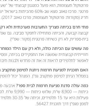
פרוטוקול תעצומות, הוא פועל כמנגנון קבוצתי של "שעיר
פרטני. מרכז טאוב מצא שב-0%
חריג (מקורות: פרוטוקול תעצומות; מרכז טאוב 2017).
מתי חרם בכיתה מצריך התערבות מערכתית ולא רק 
קבוצה קבועה, והכיתה מתחילה לתפקד סביבה. גם שפ
בית-ספרית, לא רק כשיחה פרטנית (מקור: שפ"י).
מה עושים עם הכיתה כולה, ולא רק עם הילד המוחר
חווייתית-קבוצתית שמשנה את התפקידים בכיתה, ומסי
לאפשר לתלמידים לראות זה את זה מחדש ולבנות חיבור
האם תוכנית למניעת חרמות ניתנת למימון מתקציב ג
במסלול הניתן למימון מתקציב גפ"ן. המנהל יכול להזמין
כמה עולה סדנת מניעת חרמות לבית ספר?
כיתות — 8,900 
פעילות היא ע
לממן מגפ"ן דרך תוכנית 56427.