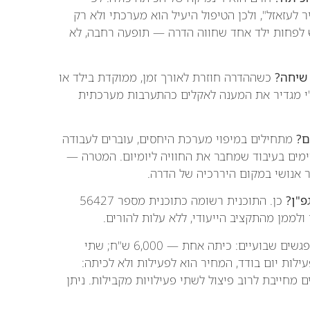
 לעזאזל", ולכן הטיפול היעיל הוא מערכתי ולא רק
6 מהכיתות בישראל יש לפחות ילד אחד שחווה הדרה — תופעה רחבה, לא
שיחה?
כשההדרה חוזרת לאורך זמן, ממוקדת בילד או
"י מגדיר את המענה לאקלים כהתערבות מערכתית
ם?
מתחילים במיפוי מערכת היחסים, עוברים לעבודה
ימים בעיבוד שמחבר את החוויה ליומיום. המטרה —
 אנושי במקום היררכיה של הדרה.
פ"ן?
כן. התוכנית רשומה כתוכנית מספר 56427
 ולממן מהתקציב הייעודי, ללא עלות להורים.
ארבעה מפגשים שבועיים: כיתה אחת — 6,000 ש"ח; שתי
ש"ח; שלוש כיתות — 9,990 ש"ח. לפעילות יום בודד, המחיר הוא לפעילות ולא לכיתה:
ד 15 תלמידים, וכיתה של 30-35 תלמידים מחייבת לרוב פיצול לשתי פעילויות מקבילות. ניתן