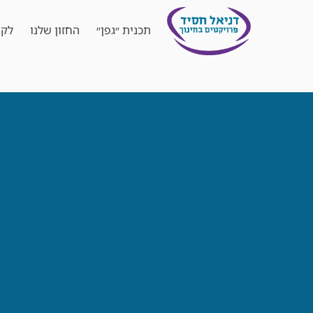
תכנית ״גפן״
החזון שלנו
לקו