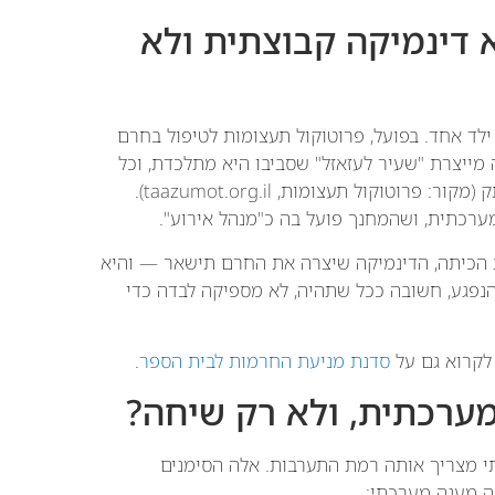
 דינמיקה קבוצתית ולא
ילד אחד. בפועל, פרוטוקול תעצומות לטיפול בחרם
 מייצרת "שעיר לעזאזל" שסביבו היא מתלכדת, וכל
תלמיד מקבל תפקיד — מוביל, גורר, צופה מהצד ששותק (מקור: פרוטוקול תעצומות, taazumot.org.il).
ערכתית, ושהמחנך פועל בה כ"מנהל אירוע".
הכיתה, הדינמיקה שיצרה את החרם תישאר — והיא
נפגע, חשובה ככל שתהיה, לא מספיקה לבדה כדי
לקרוא גם על
סדנת מניעת החרמות לבית הספר
.
ערכתית, ולא רק שיחה?
י מצריך אותה רמת התערבות. אלה הסימנים
ה מענה מערכתי: