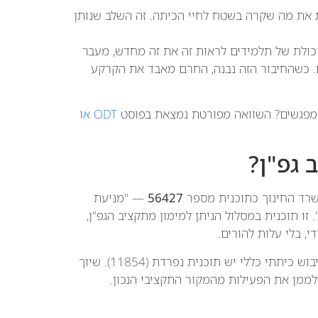
ת מה שקרה בשטח לחיי הכיתה. זה השלב שנותן
יכולת של תלמידים לראות זה את זה מחדש, מעבר
 כשהחיבור הזה נבנה, החרם מאבד את הקרקע
ף מפגשים? השוואה מפורטת נמצאת בפוסט
ODT או
 גפ"ן?
שרד החינוך כתוכנית מספר
56427
— "מניעת
 אמפתיה". זו תוכנית במסלול הניתן למימון מתקציב הגפ"ן,
, בלי עלות להורים.
חשוב להבדיל: למניעת חרמות המספר הוא 56427. לגיבוש כיתתי כללי יש תוכנית נפרדת (11854). שיוך
ממן את הפעילות מהמקור התקציבי הנכון.