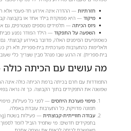
חזרתיות
— ההדרה אינה אירוע חד-פעמי אלא חו
מיקוד
— היא ממוקדת בילד אחד או בקבוצה קבו
גיוס הכיתה
— תלמידים נוספים מצטרפים, גם אם
השפעה על התפקוד
— הילד המודר נמנע מבית ה
כשמופיעים הסימנים האלה, מדובר באירוע קבוצתי. גם
ולאלימות כהתערבות מערכתית בית-ספרית, ולא רק כש
בית-ספרית). זה הרגע שבו מנהל מבין שצריך כלי שעוב
מה עושים עם הכיתה כולה 
התמודדות עם חרם בכיתה ברמת הכיתה כולה אינה הר
שמשנה את התפקידים בתוך הקבוצה. כך זה נראה בפוע
מיפוי מערכת היחסים
— לפני כל פעילות, מיפוי 
תמונה מדויקת, כל התערבות עובדת באפלה.
עבודה חווייתית-קבוצתית
בתפקידים חדשים: מי שתמיד הוביל לומד לסמוך,
מאפשרת לכיתה לראות את עצמה אחרת.