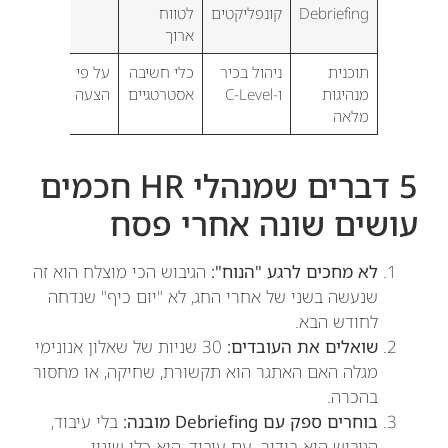
Debriefing
קונפליקטים
לטווח
ארוך
תוכנית
ניהול בכיר
כלי חשיבה
על פי
מנהיגות
ו-C-Level
אסטרטגיים
הצעה
מלאה
5 דברים שמנהלי HR חכמים
עושים שונה אחרי פסח
לא מחכים לרגע "הנוח":
הגיבוש הכי מוצלח הוא זה
שנעשה בשני של אחרי החג, לא "יום כיף" שנדחה
לחודש הבא.
שואלים את העובדים:
30 שניות של שאלון אנונימי
מגלה האם האתגר הוא תקשורת, שחיקה, או מחסור
בהכרה.
בוחרים ספק עם Debriefing מובנה:
בלי עיבוד,
הגיבוש הוא בידור. עם עיבוד, הוא כלי שינוי.