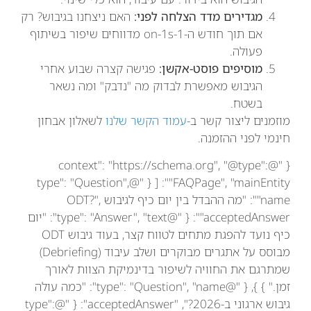
מגדירים מדד הצלחה לפני:
האם ניצחנו בגיבוש? רק
אם תוך חודש ה-1-on-1s מדווחים שיפור בשיתוף
פעולה.
מוסיפים פוסט-אקשן:
פגישה קצרה שבוע אחרי
הגיבוש מאפשרת לבדוק מה "נדבק" ומה נשאר
בשטח.
מוזמנים ליצור קשר ב-
עמוד הקשר שלנו
לשאלון אבחון
חינמי לפני ההזמנה.
{ "@context": "https://schema.org", "@type":
"FAQPage", "mainEntity": [ { "@type": "Question",
"name": "מה ההבדל בין יום כיף לגיבוש ODT?",
"acceptedAnswer": { "@type": "Answer", "text": "יום
כיף נועד להפגת מתחים לטווח קצר, בעוד גיבוש ODT
מבוסס על אתגרים מבוקרים ושלב עיבוד (Debriefing)
שמתרגם את החוויה לשיפור בדינמיקת הצוות לאורך
זמן." } }, { "@type": "Question", "name": "כמה עולה
גיבוש ארגוני ב-2026?", "acceptedAnswer": { "@type":