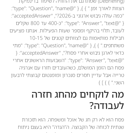
(Debriefing) שמתרגם את החוויה לשיפור בדינמיקת
הצוות לאורך זמן." } }, { "@type": "Question", "name":
"כמה עולה גיבוש ארגוני ב-2026?", "acceptedAnswer":
{ "@type": "Answer", "text": "כ-400 עד 800 שקלים
לעובד, תלוי בהיקף ומספר שעות הפעילות. אנחנו מציעים
חבילות מותאמות גם לצוותים קטנים של 10-15
משתתפים." } }, { "@type": "Question", "name": "מתי
כדאי לארגן גיבוש אחרי פסח?", "acceptedAnswer": {
"@type": "Answer", "text": "השבועות הראשונים אחרי
פסח הם הזמן המושלם, כשהעובדים חזרו עם אנרגיה
טרייה אבל עדיין חסרים סנכרון ומומנטום קבוצתי לרבעון
השני." } } ] }
מה לוקחים מהחג חזרה
לעבודה?
פסח הוא לא רק חג של אוכל ומשפחה. הוא תזכורת
שנתית לכוחה של הקבוצה. ה"הגדה" היא בעצם ניתוח