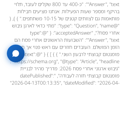
"Answer", "text": "כ-400 עד 800 שקלים לעובד, תלוי
בהיקף ומספר שעות הפעילות. אנחנו מציעים חבילות
מותאמות גם לצוותים קטנים של 10-15 משתתפים." } }, {
"@type": "Question", "name": "מתי כדאי לארגן גיבוש
אחרי פסח?", "acceptedAnswer": { "@type":
"Answer", "text": "השבועות הראשונים אחרי פסח הם
הזמן המושלם. העובדים חוזרים עם ראש פנוי אך חסרים
מומנטום קבוצתי לרבעון השני." } } ] } { "@context":
"https://schema.org", "@type": "Article", "headline":
"גיבוש ארגוני אחרי פסח 2026: מדריך מהיר לבניית
מומנטום קבוצתי חזרה לעבודה", "datePublished":
"2026-04-13T00:13:35", "dateModified": "2026-04-
13T10:40:17", "url":
"https://www.dhpe.co.il/gibush-organi-acharei-
pesach-2026/", "inLanguage": "he-IL", "wordCount":
864, "author": { "@type": "Person", "@id":
"https://www.dhpe.co.il/#person", "name": "דניאל
חסיד", "jobTitle": "M.A. חינוך גופני — פסיכולוגיה של