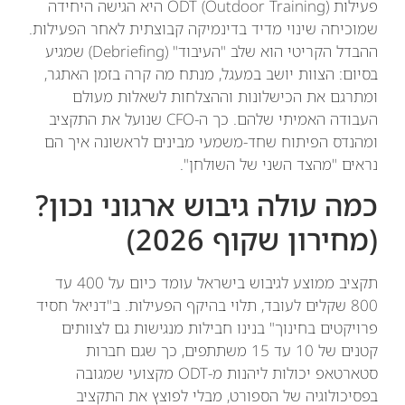
פעילות ODT (Outdoor Training) היא הגישה היחידה
שמוכיחה שינוי מדיד בדינמיקה קבוצתית לאחר הפעילות.
ההבדל הקריטי הוא שלב "העיבוד" (Debriefing) שמגיע
בסיום: הצוות יושב במעגל, מנתח מה קרה בזמן האתגר,
ומתרגם את הכישלונות וההצלחות לשאלות מעולם
העבודה האמיתי שלהם. כך ה-CFO שנועל את התקציב
ומהנדס הפיתוח שחד-משמעי מבינים לראשונה איך הם
נראים "מהצד השני של השולחן".
כמה עולה גיבוש ארגוני נכון?
(מחירון שקוף 2026)
תקציב ממוצע לגיבוש בישראל עומד כיום על 400 עד
800 שקלים לעובד, תלוי בהיקף הפעילות. ב"דניאל חסיד
פרויקטים בחינוך" בנינו חבילות מנגישות גם לצוותים
קטנים של 10 עד 15 משתתפים, כך שגם חברות
סטארטאפ יכולות ליהנות מ-ODT מקצועי שמגובה
בפסיכולוגיה של הספורט, מבלי לפוצץ את התקציב