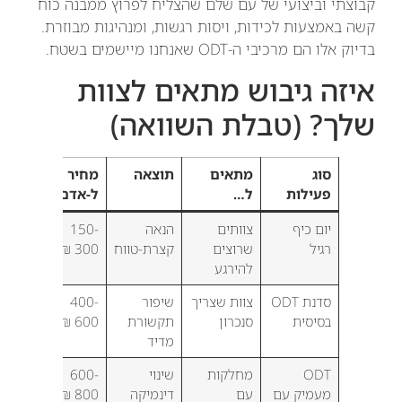
קבוצתי וביצועי של עם שלם שהצליח לפרוץ ממבנה כוח
קשה באמצעות לכידות, ויסות רגשות, ומנהיגות מבוזרת.
בדיוק אלו הם מרכיבי ה-ODT שאנחנו מיישמים בשטח.
איזה גיבוש מתאים לצוות
שלך? (טבלת השוואה)
סוג
מתאים
תוצאה
מחיר
פעילות
ל…
ל-אדם
יום כיף
צוותים
הנאה
150-
רגיל
שרוצים
קצרת-טווח
300 ₪
להירגע
סדנת ODT
צוות שצריך
שיפור
400-
בסיסית
סנכרון
תקשורת
600 ₪
מדיד
ODT
מחלקות
שינוי
600-
מעמיק עם
עם
דינמיקה
800 ₪