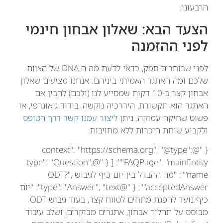
הרבעוני.
הצעד הבא: שאלון אבחון חינמי
לפני ההזמנה
לפני שבוחרים ספק, כדאי לדעת מה ה-DNA של הצוות
שלכם ומה האתגר האמיתי ביניהם. אנחנו מציעים שאלון
אבחון קצר ב-10 דקות שמסייע לנו (ולכם) להבין אם
האתגר הוא תקשורת, היררכיה נוקשה, בידוד גיאוגרפי, או
פשוט שחיקה עמוקה. ניתן
ליצור עמנו קשר דרך הטופס
ולקבוע שיחת היכרות ללא מחויבות.
{ "@context": "https://schema.org", "@type":
"FAQPage", "mainEntity": [ { "@type": "Question",
"name": "מה ההבדל בין יום כיף לגיבוש ODT?",
"acceptedAnswer": { "@type": "Answer", "text": "יום
כיף נועד להפגת מתחים לטווח קצר, בעוד גיבוש ODT
מבוסס על תהליך אבחון, אתגרים מבוקרים, ושלב עיבוד