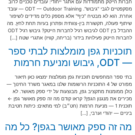
חברות הייטק מתמודדות עם אתגר ייחודי: עובדים טכניים לרוב
מסקפטיים לגבי "גיבוש". ODT — Outdoor Training — עובד
אחרת. הוא לא מבטיח "כיף" אלא מספק כלים מדידים לשיפור
שיתוף פעולה, תקשורת בין-צוותית ופתרון בעיות תחת לחץ. מה
ההבדל בין ODT לגיבוש רגיל לחברות הייטק? גיבוש רגיל ODT
לחברות הייטק פעילויות בידור (בריחה, קוויז) אתגרי שטח […]
תוכניות גפן מומלצות לבתי ספר
— ODT, גיבוש ומניעת חרמות
בתי ספר המחפשים תוכניות גפן מומלצות ימצאו כאן תיאור
מפורט של 4 התוכניות הרשומות שלנו במאגר משרד החינוך —
כולן ממומנות מתקציב גפן, מבוצעות על ידי ספק מאושר. לא
מכירים את מנגנון הגפן? קראו קודם מה זה ספק מאושר גפן ←
תוכנית 1 — מניעת חרמות (חט״ב) למי מתאים: כיתות חטיבת
ביניים — יהודי וערבי, […]
מה זה ספק מאושר בגפן? כל מה