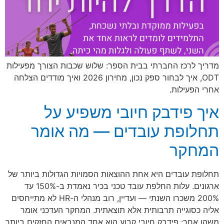
מדריך לרכז החברתי בבית הספר: שלוש שכבות הצורך מפעילות
ODT, איך לבחור ספק נכון, מחירון 2026 ואיך מודדים הצלחה
אחרי הפעילות.
איך פידבק חיובי משפיע על
תחלופת עובדים — מה אומר
המחקר
תחלופת עובדים היא אחת ההוצאות הסמויות הגדולות ביותר של
ארגונים. עלות החלפת עובד טכני בכיר נאמדת ב-150% עד
200% משכרו השנתי — ועדיין, רוב מנהלי ה-HR לא מתייחסים
אליה כסוגייה תרבותית אלא תוצאתית. המחקר העדכני אומר
משהו אחר: פידבק חיובי קבוע הוא אחד המנבאים החזקים ביותר