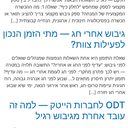
חלקם — לא. 5 השאלות הבאות יאפשרו לך להבדיל בין ספק
מקצועי לספק שמחפש "לחלק כיף". שאלה 1: מה ההכשרה
המקצועית של המנחה? ספק גיבוש מקצועי צריך להציג: תואר או
הכשרה בפסיכולוגיה חינוכית / ארגונית, הנחייה קבוצתית […]
גיבוש אחרי חג — מתי הזמן הנכון
לפעילות צוות?
שאלת התזמון היא אחת השאלות הנפוצות שמנהלים שואלים
לפני גיבוש: "עדיף לפני החג או אחריו?" התשובה תלויה במטרה
— ויש לכך פתרון מחקרי. לפני חג לעומת אחרי חג — מה עדיף?
תזמון יתרון חיסרון מתאים ל… שבוע לפני חג אנרגיה גבוהה, רוח
חגיגית עייפות טרום-חג, ראש אחר אירועי הנאה, ימי שיא שבוע
אחרי חג חזרה […]
ODT לחברות הייטק — למה זה
עובד אחרת מגיבוש רגיל