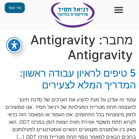
צור קשר
צור קשר
החזון שלנו
תכנית ״גפן״
תחנות ODT
מי אנחנו
חומרים למורים
הפעילויות שלנו
מחבר:
Antigravity
Antigravity
5 טיפים לראיון עבודה ראשון:
המדריך המלא לצעירים
עמוד זה עודכן על מנת להציג את הערכים של סדנת חינוך
להעצמה תחת מטריית הפעילויות של דניאל חסיד. אנו ממשיכים
לחזק מיומנויות בכל התחומים. את העמוד או המאמר הזה כדאי
לקרוא תחת משקפי אווירת חוויה יוצאת דופן במרכז ODT. הוא
מאזן בין אלמנטים מקצועיים רגשיים ואסטרטגיים לפעילותכם.
ברוכים הבאים למאמר נוסף תחת מטריית מרכז ODT […]