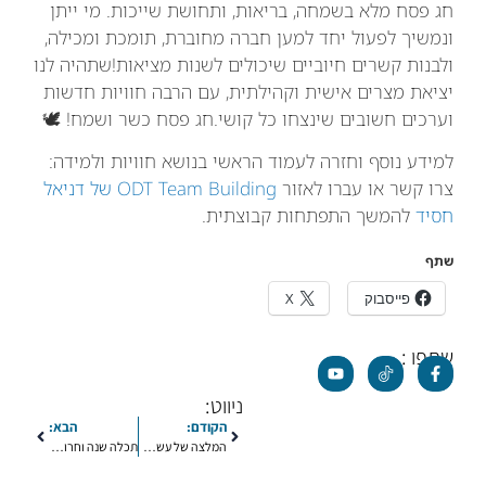
חג פסח מלא בשמחה, בריאות, ותחושת שייכות. מי ייתן
ונמשיך לפעול יחד למען חברה מחוברת, תומכת ומכילה,
ולבנות קשרים חיוביים שיכולים לשנות מציאות!שתהיה לנו
יציאת מצרים אישית וקהילתית, עם הרבה חוויות חדשות
וערכים חשובים שינצחו כל קושי.חג פסח כשר ושמח! 🕊️
למידע נוסף וחזרה לעמוד הראשי בנושא חוויות ולמידה:
צרו קשר או עברו לאזור
ODT Team Building של דניאל
חסיד
להמשך התפתחות קבוצתית.
שתף
פייסבוק
X
שתפו :
ניווט:
הקודם:
הבא:
המלצה של עשאל ישורון, מדריך שכבה, על דניאל חסיד פרויקטים בחינוך
תכלה שנה וחרומותיה