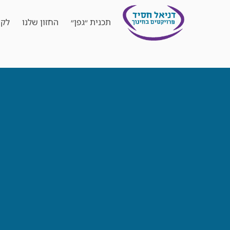
תכנית ״גפן״
החזון שלנו
לקו