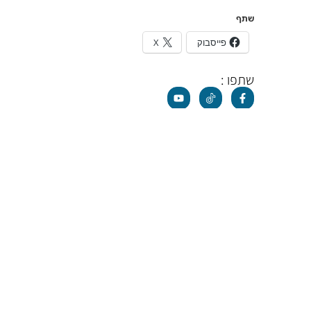
שתף
פייסבוק
X
שתפו :
נ
השאירו פרטים וניצור איתכם 
תגיות
odt בעברית
(187)
ODT
(131)
(26)
tdoor Training
(15)
בניית אמון
(8)
בניית מחנה
(11)
בריאות נפשית
(14)
כיתתי
(35)
גיבוש קבוצתי
(14)
דניאל חסיד
(48)
דניא