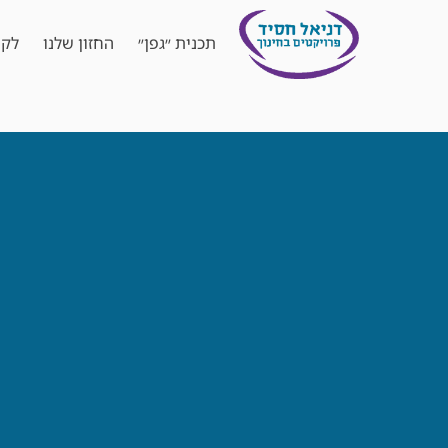
תכנית ״גפן״
החזון שלנו
לקו