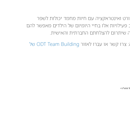
פורט ואינטראקציה עם חיות מחמד יכולות לשפר
פעילויות אלו בחיי היומיום של הילדים מאפשר להם
מה שיתרום להצלחתם החברתית והאישית.
 צרו קשר או עברו לאזור
ODT Team Building של
יווט:
הקודם:
הבא:
שלוש פעילויות מומלצות לילדים מיוחדים לחופש אחרי הקיטנות
צום תשעה באב וחרמות: כיצד שנאת חינם מובילה לבעיות חברתיות
קשר בהקדם
שליחה