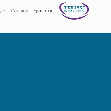
תכנית ״גפן״
החזון שלנו
לקו