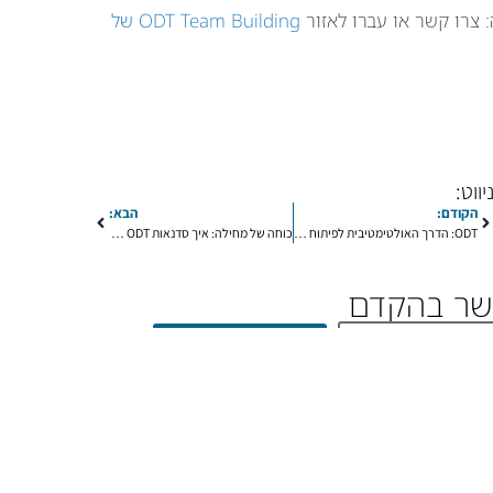
 צרו קשר או עברו לאזור
ODT Team Building של
יווט:
הקודם:
הבא:
ODT: הדרך האולטימטיבית לפיתוח כישורים חברתיים ומנהיגות
כוחה של מחילה: איך סדנאות ODT תומכות בערכים של סליחה וחיבור חברתי
קשר בהקדם
שליחה
Ou
איך להתמודד עם חרם
(8)
אקלים כיתתי