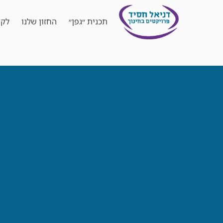
תכנית ״גפן״
החזון שלנו
לקו