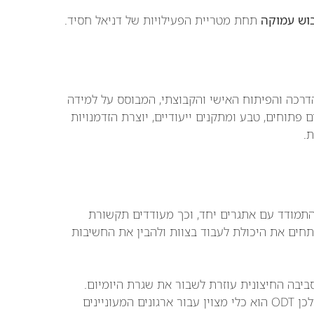
בוש עמוקה
תחת מטריית הפעילויות של דניאל חסיד.
ייחודי בעולם ההדרכה והפיתוח האישי והקבוצתי, המבוסס על למידה
 פתוחים, טבע ומתקנים ייעודיים, יוצרת הזדמנויות
ת.
ר ולהתמודד עם אתגרים יחד, וכך מעודדים תקשורת
תחים את היכולת לעבוד בצוות ולהבין את החשיבות
יבה החיצונית עוזרת לשבור את שגרת היומיום.
שינוי הסביבה מעודד חשיבה יצירתית וחדשנות, ולכן ODT הוא כלי מצוין עבור ארגונים המעוניינים