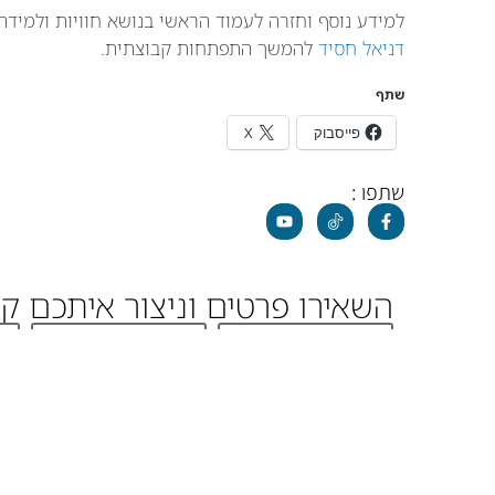
למידע נוסף וחזרה לעמוד הראשי בנושא חוויות ולמידה:
דניאל חסיד
להמשך התפתחות קבוצתית.
שתף
פייסבוק
X
שתפו :
נ
השאירו פרטים וניצור איתכם 
תגיות
odt בעברית
(187)
ODT
(131)
(26)
tdoor Training