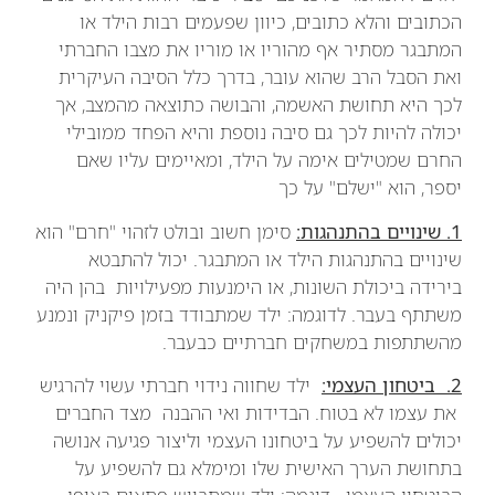
הכתובים והלא כתובים, כיוון שפעמים רבות הילד או
המתבגר מסתיר אף מהוריו או מוריו את מצבו החברתי
ואת הסבל הרב שהוא עובר, בדרך כלל הסיבה העיקרית
לכך היא תחושת האשמה, והבושה כתוצאה מהמצב, אך
יכולה להיות לכך גם סיבה נוספת והיא הפחד ממובילי
החרם שמטילים אימה על הילד, ומאיימים עליו שאם
יספר, הוא "ישלם" על כך
1. שינויים בהתנהגות:
סימן חשוב ובולט לזהוי "חרם" הוא
שינויים בהתנהגות הילד או המתבגר. יכול להתבטא
בירידה ביכולת השונות, או הימנעות מפעילויות בהן היה
משתתף בעבר. לדוגמה: ילד שמתבודד בזמן פיקניק ונמנע
מהשתתפות במשחקים חברתיים כבעבר.
2. ביטחון העצמי:
ילד שחווה נידוי חברתי עשוי להרגיש
את עצמו לא בטוח. הבדידות ואי ההבנה מצד החברים
יכולים להשפיע על ביטחונו העצמי וליצור פגיעה אנושה
בתחושת הערך האישית שלו ומימלא גם להשפיע על