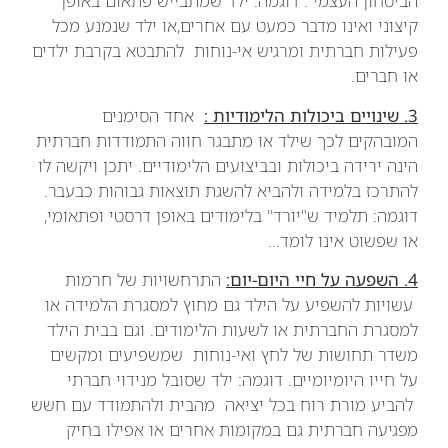
הביטחון העצמי . דוגמה: ילד שמתבייש פתאום באופן
קיצוני ואינו מדבר כמעט עם אחרים,או ילד שנמנע מכל
פעילות חברתית ומרגיש אי-נוחות להתבטא בקרבת ילדים
או חברים.
3. שינויים ביכולות הלימודיות :
אחד הסימנים
המובהקים לכך שילד או מתבגר חווה התמודדות חברתית
הינה ירידה ביכולות ובביצועים הלימודיים. יתכן ויקשה לו
להתרכז בלמידה ולהביא להשגת תוצאות גבוהות כבעבר.
דוגמה: תלמיד ש"יורד" בלימודים באופן דרסטי ופתאומי,
או שפשוט אינו לומד…
4. השפעה על חיי היום-יום:
התרחשויות של חרמות
עשויות להשפיע על הילד גם מחוץ למסגרת הלמידה או
למסגרת החברתית או לשעות הלימודים. וגם בבית הילד
משדר תחושות של לחץ ואי-נוחות שמשפיעים ומקשים
על חייו היומיומיים. דוגמה: ילד שסובל מנידוי חברתי
להביע מורת רוח בכל יציאה מהבית ולהתמודד עם חשש
מפגיעה חברתית גם במקומות אחרים או אפילו בחיק