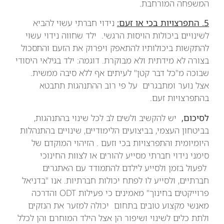
המשפחה המורחבת.
5. התפרצויות בכי או זעם:
נידוי חברתי עשוי להביא
לשינויים ביכולות הויסות הרגשי. ילד שחווה נידוי עשוי
להתקשות ביכולותיו להתאפק ויפרוק את הזעם והתסכול
בצורה לא מידתית ולא מבוקרת. דוגמה: ילד בגילאי היסודי
שבוכה מ"כל דבר קטן" לעיתים אף ללא סיבה ממשית.
אצל נוער ומתבגרים על פי רוב ההתנהגות תתבטא
בהתפרצויות זעם.
לסיכום,
יש להקשיב ולשים לב לכל שינוי בהתנהגות,
בביטחון העצמי, בביצועים הלימודיים, שינויים בהתנהלות
היומיומית והתפרצויות בכי וזעם . הזיהוי המוקדם של
סימני נידוי חברתי מסייע להורים או לצוות החינוכי
לפעול בזמן ולסייע לילדם להתמודד עם האתגרים
חברתיים, ולסייע לו לפתח יכולות חברתיות. אנו "בדניאל
פרוייקטים בחינוך" מאמינים כי פעילות ODT והדרכה
מאנשי מקצוע טובים בתחום יכולה למזער את הנזקים
ולתת כלים לשינוי ושיפור הן אצל הילד המוחרם והן לכלל