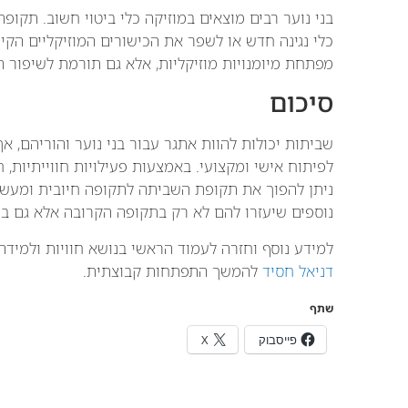
בני נוער רבים מוצאים במוזיקה כלי ביטוי חשוב. תקו
כלי נגינה חדש או לשפר את הכישורים המוזיקליים הקיימ
מפתחת מיומנויות מוזיקליות, אלא גם תורמת לשיפור ה
סיכום
שביתות יכולות להוות אתגר עבור בני נוער והוריהם, אך
לפיתוח אישי ומקצועי. באמצעות פעילויות חווייתיות, חי
ניתן להפוך את תקופת השביתה לתקופה חיובית ומעשיר
נוספים שיעזרו להם לא רק בתקופה הקרובה אלא גם בע
למידע נוסף וחזרה לעמוד הראשי בנושא חוויות ולמידה:
דניאל חסיד
להמשך התפתחות קבוצתית.
שתף
פייסבוק
X
שתפו :
נ