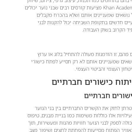
בהם בתחומים כמו תכנות, עיצוב גרפי, צילום, שיווק
דיגיטלי ועוד. פלטפורמות כמו Coursera, Udemy ו-Khan Academy מציעות קורסים רבים שבני נוער יכולים
ל נושאים שמעניינים אותם ושלא בהכרח מקבלים
יים חדשים בתקופת השביתה יכול להקנות לבני
יד הקרוב בשוק העבודה.
 מהם, זו הזדמנות מעולה להתחיל בלוג או ערוץ
על נושאים שמעניינים אותם לא רק תסייע לפתח כישורי
טחון העצמי והביטוי העצמי.
חוץ, שמטרתן לחזק את הקשרים החברתיים בין בני הנוער
ילויות אלו כוללות משימות כמו בניית מבנים, טיפוס
ולה לספק לבני הנוער חוויות מהנות ומעשירות, תוך
 באוויר הפתוח מסייעות להפחתת לחצים ושיפור מצב