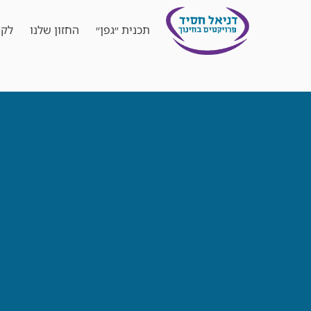
תכנית ״גפן״
החזון שלנו
לקו