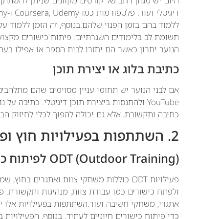
היום יש מגוון רחב של קורסים מקוונים שניתן להשתתף 
ללמוד בהם בזמן הפנוי שלהם.בנוסף, זה הזמן ללמוד ע
תשומת לב בלימודים השגרתיים. פיתוח כישורים מקצוע
הנוער יתרון כאשר הם יחזרו לבית הספר או אפילו בעת
כתיבת בלוג או יצירת תוכן
אם לבני הנוער יש תחומי עניין מסוימים שהם מתלהבים
YouTube ולהתנסות ביצירת תוכן דיגיטלי. כתיבה 
כתיבה ותקשורת, אלא גם יכולה להפוך לכלי לחיזוק הבי
2. השתתפות בפעילויות חוץ ופיתוח כישורים חברתיים
ODT (Outdoor Training) לפיתוח כישורים חברתיים
פעילויות ODT כוללות משחקי צוות ואתגרים ב
ולפתח כישורים כמו עבודת צוות, מנהיגות ותקשורת. פע
אתגרי, משחקי חשיבה ועוד.השתתפות בפעילויות אלו יכ
כדי פיתוח כישורים חיוניים לעתיד. בנוסף, הפעילויות