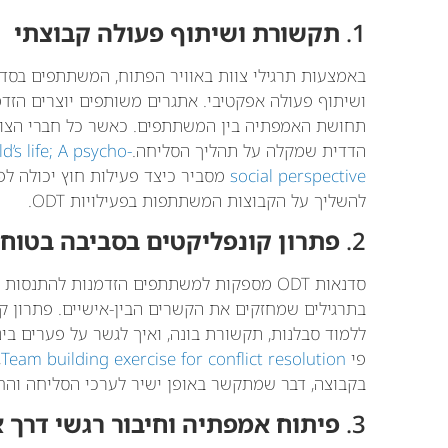
1.
תקשורת ושיתוף פעולה קבוצתי
ושיתוף פעולה אפקטיבי. אתגרים משותפים יוצרים הזד
תחושת האמפתיה בין המשתתפים. כאשר כל חברי הצו
הדדית שמקלה על תהליך הסליחה.
’s life; A psycho-
social perspective
מסביר כיצד פעילות חוץ יכולה לפת
להשליך על הקבוצות המשתתפות בפעילויות ODT.
2.
פתרון קונפליקטים בסביבה בטוח
סדנאות ODT מספקות למשתתפים הזדמנות להתנ
בתרגילים שמחזקים את הקשרים הבין-אישיים. פתרון 
ללמוד סבלנות, תקשורת בונה, ואיך לגשר על פערים בינ
פי
Team building exercise for conflict resolution
,
בקבוצה, דבר שמתקשר באופן ישיר לערכי הסליחה והחיבור הח
3.
פיתוח אמפתיה וחיבור רגשי דרך 