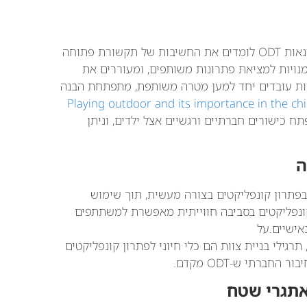
באמצעות תרגילי צוות באוויר הפתוח, המשתתפים בסדנאות ODT לומדים את החשיבות של תקשורת פתוחה
מנויות למציאת פתרונות משותפים, ומעוררים את
ות עובדים יחד למען מטרה משותפת, מתפתחת הבנה
Playing outdoor and its importance in the child
ח כישורים חברתיים ורגשיים אצל ילדים, וניתן
ה
סות בפתרון קונפליקטים בצורה מעשית, תוך שימוש
קונפליקטים בסביבה חווייתית מאפשרת למשתתפים
אישיים.על
 תרגילי בניית צוות הם כלי חיוני לפתרון קונפליקטים
ברתי ש-ODT מקדם.
אתגרי שטח