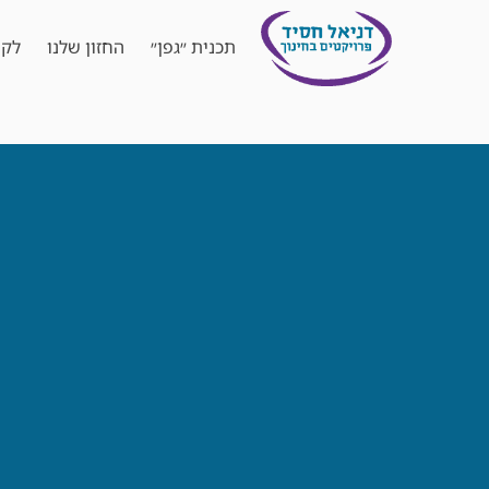
תכנית ״גפן״
החזון שלנו
לקו