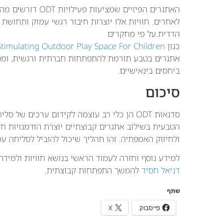
האתגרים הפיזיים ש
לאחרים. חוויות אלו יוצרות חיבור רגשי עמוק ותחושת
הדדית.על פי מחקרים
כגון
Stimulating Outdoor Play Space For Children
אתגרים בטבע תורמת להתפתחות חברתית ורגשית, ומסיי
ביחסים בינאישיים.
סיכום
סדנאות ODT הן כלי רב עוצמה לקידום ערכים של
הטבעית בשילוב אתגרים קבוצתיים יוצרת הזדמנויות ח
ולחיזוק האמפתיה. זהו תהליך שיכול להוביל לסליחה עמו
למידע נוסף וחזרה לעמוד הראשי בנושא חוויות ולמידה:
דניאל חסיד
להמשך התפתחות קבוצתית.
שתף
פייסבוק
X