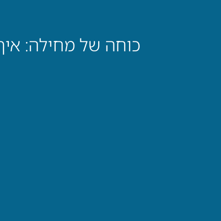
כוחה של מחילה: איך סדנאות ODT תומכות בערכים ש