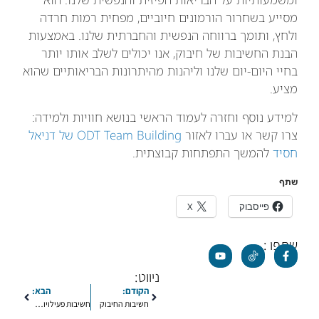
מסייע בשחרור הורמונים חיוביים, מפחית רמות חרדה
ולחץ, ותומך ברווחה הנפשית והחברתית שלנו. באמצעות
הבנת החשיבות של חיבוק, אנו יכולים לשלב אותו יותר
בחיי היום-יום שלנו וליהנות מהיתרונות הבריאותיים שהוא
מציע.
למידע נוסף וחזרה לעמוד הראשי בנושא חוויות ולמידה:
צרו קשר או עברו לאזור
ODT Team Building של דניאל
חסיד
להמשך התפתחות קבוצתית.
שתף
פייסבוק
X
שתפו :
ניווט:
הקודם:
הבא:
חשיבות החיבוק
חשיבות פעילויות Outdoor Training (ODT) לפיתוח כישורים חברתיים, פסיכולוגיים ופיזיים