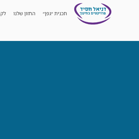
תכנית ״גפן״
החזון שלנו
לקו