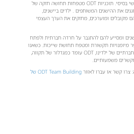
תחושת השייכות היא צורך אנושי בסיסי. תוכניות ODT מטפחות תחושה חזקה של
גים את ההישגים המשותפים . ילדים ביישנים,
הם מקובלים ומוערכים, מחזקים את הערך העצמי
ם ביישנים ומסייע להם להתגבר על חרדה חברתית ולפתח
נה ביטחון עצמי, משפר מיומנויות תקשורת ומטפח תחושת שייכות. כשאנו
כהורים או מורים מחפשים פתרונות יעילים לאתגרים החברתיים של ילדינו, ODT עומד כמגדלור של תקווה,
וקשרים משמעותיים.
 צרו קשר או עברו לאזור
ODT Team Building של
יווט:
הקודם:
הבא:
טיפוח איכויות מנהיגות בנוער: התרומה של אימון ODT לפיתוח יכולות ניהול אסטרטגיות
טיפוח עצמאות: כיצד ODT מכין את בני הנוער לאתגרי החיים, ומשפר את היכולת לתכנן ולבנות תהליכים