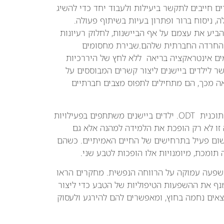
ים חייבים לתקשר ביעילות ולעבוד יחד כדי להשיג
דורשות הקשבה פעילה, ניסוח ברור ופתרון בעיות בשיתוף פעולה.
להביע את עצמם על אף הביישנות, לחלוק רעיונות
 החרדה החברתית שלהם.שבירת מחסומים
 מקיימים אינטראקציה בריאה ללא לחץ של היררכיות
 לילדים ביישנים ליצור קשרים המבוססים על
אה מכך, הם מתחילים לתפוס מצבים חברתיים
למידה חווייתית היא לב ליבה של תוכנית ODT. ילדים ביישנים משתתפים בפעילויות
 זו לא רק הופכת את הלמידה למהנה אלא גם
ישום פעיל בתרחישים של החיים האמיתיים. כשהם
תומכת, מיומנויות אלו הופכות לטבע שני.
פעה עמוקה על הרווחה הנפשית. מחקרים הראו
 לטבע מפחיתה מתח, חרדה ודיכאון. ODT ממנף את ההשפעות הטיפוליות של הטבע כדי ליצור
צאים נחמה בחוץ, ומאפשרים להם להירגע ולעסוק