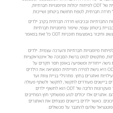
training ODT. מאמר זה בוחן את התרומה המשמעותית של ODT לפיתוח יכולות ומיומנויות חברתיות,
ל חרדה חברתית, לטפח תחושת ביטחון ושייכות.
יפוח היכולות החברתיות ובכיבוש חרדה חברתית בקרב ילדים
שנים? ומהו הכוח הטרנספורמטיבי של חוויות ODT בבניית ביטחון עצמי, שיפור מיומנויות חברתיות
וטיפוח תחושת שייכות? והיכולת להעצים את ילדך לשגשוג וחיבור באמצעות תוכניות ODT כל זאת במאמר
פיתוח מיומנויות חברתיות והערכה עצמית. ילדים
ות, מתקשים לנווט ברשת הסבוכה של אינטראקציות
סת לתמונה, ומספקת גישה ייחודית ומשפיעה באופן חסר תקדים על
העצמת הצעירים הללו.המהות של אימון חינוך בחוץ: ODT היא גישת למידה חווייתית המוציאה את הילדים
ויות ואתגרים בחוץ. מתרגילי בניית צוות ועד
 יוצר סביבה שבה ילדים ביישנים מעודדים לתקשר, לתקשר ולשתף פעולה
עם עמיתיהם.בניית ביטחון עצמי באמצעות אתגר: אחד מעקרונות הליבה של ODT הוא לחשוף ילדים
 אתגרים אלו יכולים לנוע ממשחקי חוץ המחייבים
כונים. כאשר ילדים ביישנים מנצחים את האתגרים
הפוטנציאל שלהם להתגבר על מכשולים.