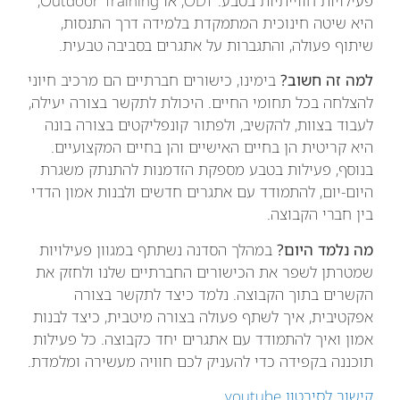
פעילויות חווייתיות בטבע. ODT, או Outdoor Training,
היא שיטה חינוכית המתמקדת בלמידה דרך התנסות,
שיתוף פעולה, והתגברות על אתגרים בסביבה טבעית.
למה זה חשוב?
בימינו, כישורים חברתיים הם מרכיב חיוני
להצלחה בכל תחומי החיים. היכולת לתקשר בצורה יעילה,
לעבוד בצוות, להקשיב, ולפתור קונפליקטים בצורה בונה
היא קריטית הן בחיים האישיים והן בחיים המקצועיים.
בנוסף, פעילות בטבע מספקת הזדמנות להתנתק משגרת
היום-יום, להתמודד עם אתגרים חדשים ולבנות אמון הדדי
בין חברי הקבוצה.
מה נלמד היום?
במהלך הסדנה נשתתף במגוון פעילויות
שמטרתן לשפר את הכישורים החברתיים שלנו ולחזק את
הקשרים בתוך הקבוצה. נלמד כיצד לתקשר בצורה
אפקטיבית, איך לשתף פעולה בצורה מיטבית, כיצד לבנות
אמון ואיך להתמודד עם אתגרים יחד כקבוצה. כל פעילות
תוכננה בקפידה כדי להעניק לכם חוויה מעשירה ומלמדת.
קישור לסירטון youtube