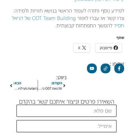
למידע נוסף וחזרה לעמוד הראשי בנושא חוויות ולמידה:
צרו קשר או עברו לאזור
ODT Team Building של דניאל
חסיד
להמשך התפתחות קבוצתית.
שתף
פייסבוק
X
שתפו :
ניווט:
הקודם:
הבא:
סדנאות ODT כיתתיות ממאגר התוכניות של משרד החינוך | דניאל חסיד – פרויקטים בחינוך
השפעת פעילויות חוץ על קבוצות נוער – סקירה מחקרית
השאירו פרטים וניצור איתכם קשר בהקדם