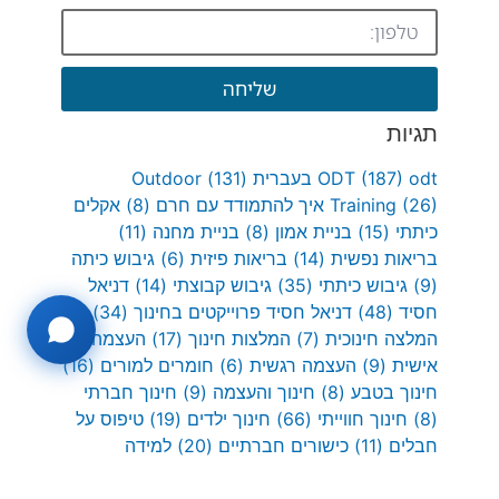
שליחה
תגיות
odt בעברית
(187)
ODT
(131)
Outdoor
(26)
Training
איך להתמודד עם חרם
(8)
אקלים
כיתתי
(15)
בניית אמון
(8)
בניית מחנה
(11)
בריאות נפשית
(14)
בריאות פיזית
(6)
גיבוש כיתה
(9)
גיבוש כיתתי
(35)
גיבוש קבוצתי
(14)
דניאל
חסיד
(48)
דניאל חסיד פרוייקטים בחינוך
(34)
המלצה חינוכית
(7)
המלצות חינוך
(17)
העצמה
אישית
(9)
העצמה רגשית
(6)
חומרים למורים
(16)
חינוך בטבע
(8)
חינוך והעצמה
(9)
חינוך חברתי
(8)
חינוך חווייתי
(66)
חינוך ילדים
(19)
טיפוס על
חבלים
(11)
כישורים חברתיים
(20)
למידה
חווייתית
(10)
מנהיגות
(7)
מניעת חרמות
(31)
משחקי צוות
(11)
ניווט בטבע
(9)
עבודת צוות
(20)