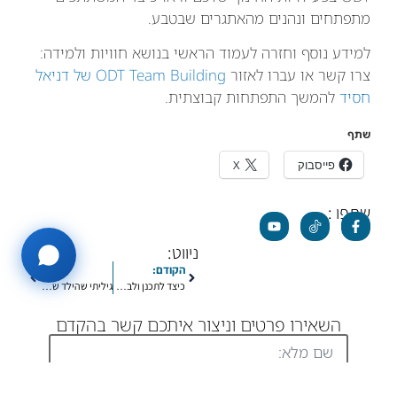
מתפתחים ונהנים מהאתגרים שבטבע.
למידע נוסף וחזרה לעמוד הראשי בנושא חוויות ולמידה:
צרו קשר או עברו לאזור
ODT Team Building של דניאל
חסיד
להמשך התפתחות קבוצתית.
שתף
פייסבוק
X
שתפו :
ניווט:
הקודם:
הבא:
כיצד לתכנן ולבצע פעילויות ODT מוצלחות
גיליתי שהילד שלי עובר "חרם", מה עלי לעשות?
השאירו פרטים וניצור איתכם קשר בהקדם