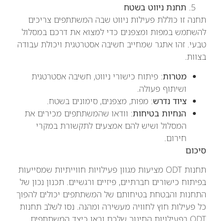
תחנת ניווט בשטח
תחנה זו כוללת פעילות ניווט שבה המשתתפים צריכים
להשתמש במפות ומצפנים כדי למצוא את דרכם במסלול
טבעי. זהו אתגר שמחייב חשיבה אסטרטגית ויכולת עבודה
בצוות.
מטרות
: פיתוח כישורי ניווט, חשיבה אסטרטגית
ושיתוף פעולה.
ציוד נדרש
: מפות, מצפנים, סימונים בשטח.
הנחיות בטיחות
: וודאו שהמשתתפים מכירים את
המסלול ושיש להם אמצעים לתקשורת במקרי
חירום.
סיכום
תחנות ODT מציעות מגוון פעילויות חווייתיות שמסייעות
בפיתוח כישורים חברתיים, פיזיים ורגשיים. תכנון נכון של
התחנות והבטחת בטיחותם של המשתתפים יכולים להפוך
כל פעילות חוץ לחוויה מעשירה ומהנה. נסו לשלב תחנות
ODT בפעילויות החינוך שלכם וראו כיצד המשתתפים