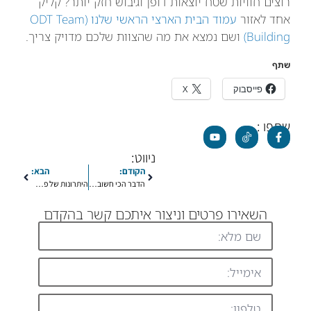
רוצים חוויות שטח יוצאות דופן וגיבוש חזק יותר? קליק
אחד לאזור
עמוד הבית הארצי הראשי שלנו (ODT Team
Building)
ושם נמצא את מה שהצוות שלכם מדויק צריך.
שתף
פייסבוק
X
שתפו :
ניווט:
הקודם:
הבא:
הדבר הכי חשוב שהורה יעשה אם הילד שלו עובר חרם – עצות מעשיות
היתרונות של פעילויות ODT בפיתוח כישורים חברתיים והתמודדות עם חרמות
השאירו פרטים וניצור איתכם קשר בהקדם