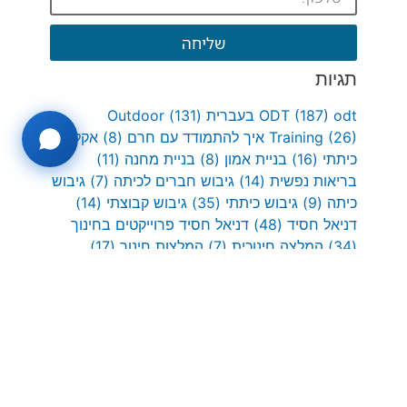
שליחה
תגיות
odt בעברית
(187)
ODT
(131)
Outdoor
(26)
Training
איך להתמודד עם חרם
(8)
אקלים
כיתתי
(16)
בניית אמון
(8)
בניית מחנה
(11)
בריאות נפשית
(14)
גיבוש חברים לכיתה
(7)
גיבוש
כיתה
(9)
גיבוש כיתתי
(35)
גיבוש קבוצתי
(14)
דניאל חסיד
(48)
דניאל חסיד פרוייקטים בחינוך
(34)
המלצה חינוכית
(7)
המלצות חינוך
(17)
העצמה אישית
(9)
התפתחות אישית
(6)
חומרים
למורים
(18)
חינוך בטבע
(8)
חינוך והעצמה
(9)
חינוך חברתי
(8)
חינוך חווייתי
(66)
חינוך ילדים
(19)
טיפוס על חבלים
(11)
כישורים חברתיים
(21)
למידה חווייתית
(10)
מנהיגות
(7)
מניעת חרמות
(31)
משחקי צוות
(11)
ניווט בטבע
(9)
עבודת צוות
(20)
פיתוח כישורים חברתיים
(42)
פיתוח