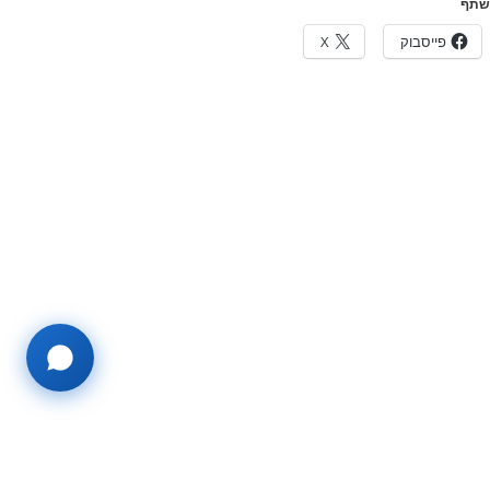
שתף
פייסבוק
X