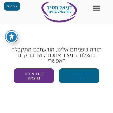
צור קשר
צור קשר
החזון שלנו
תכנית ״גפן״
תחנות ODT
מי אנחנו
חומרים למורים
הפעילויות שלנו
תודה שפניתם אלינו, הודעתכם התקבלה
בהצלחה וניצור אתכם קשר בהקדם
האפשרי
חזרה לעמוד
דברו איתנו
הבית
בווצאפ