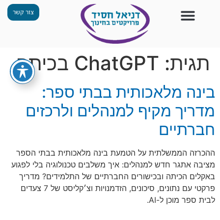
צור קשר
צור קשר
החזון שלנו
תכנית ״גפן״
תחנות ODT
מי אנחנו
חומרים למורים
הפעילויות שלנו
תגית:
ChatGPT בכיתה
בינה מלאכותית בבתי ספר:
מדריך מקיף למנהלים ולרכזים
חברתיים
ההכרזה הממשלתית על הטמעת בינה מלאכותית בבתי הספר
מציבה אתגר חדש למנהלים: איך משלבים טכנולוגיה בלי לפגוע
באקלים הכיתה ובכישורים החברתיים של התלמידים? מדריך
פרקטי עם נתונים, סיכונים, הזדמנויות וצ׳קליסט של 7 צעדים
לבית ספר מוכן ל-AI.