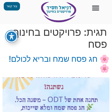
צור קשר
צור קשר
החזון שלנו
תכנית ״גפן״
תחנות ODT
מי אנחנו
חומרים למורים
הפעילויות שלנו
תגית:
פרויקטים בחינוך
פסח
🌸 חג פסח שמח ובריא לכולם!
🌸