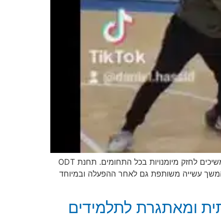
עמוד זה עודכן על מנת להציג את הערכים של מיומנויות חברתיות בשטח תחת מטריית הפעילויות של דניאל חסיד. אנו ממשיכים לחזק מיומנויות בכל התחומים. תחנת ODT
להמשך עשייה משותפת גם לאחר ההפעלה ובמיוחד
יתית ומאתגרת לתלמידים