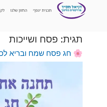
תכנית ״גפן״
החזון שלנו
לקו
תגית:
פסח ושייכות
🌸 חג פסח שמח ובריא לכו