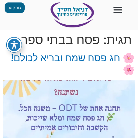
צור קשר
צור קשר
החזון שלנו
תכנית ״גפן״
תחנות ODT
מי אנחנו
חומרים למורים
הפעילויות שלנו
תגית:
פסח בבתי ספר
🌸 חג פסח שמח ובריא לכולם!
🌸