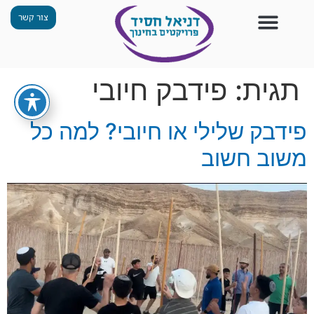
צור קשר
צור קשר
החזון שלנו
תכנית ״גפן״
תחנות ODT
מי אנחנו
חומרים למורים
הפעילויות שלנו
תגית:
פידבק חיובי
פידבק שלילי או חיובי? למה כל
משוב חשוב