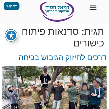
צור קשר
צור קשר
החזון שלנו
תכנית ״גפן״
תחנות ODT
מי אנחנו
חומרים למורים
הפעילויות שלנו
תגית:
סדנאות פיתוח
כישורים
דרכים לחיזוק הגיבוש בכיתה