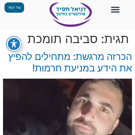
צור קשר
צור קשר
החזון שלנו
תכנית ״גפן״
תחנות ODT
מי אנחנו
חומרים למורים
הפעילויות שלנו
תגית:
סביבה תומכת
הכרזה מרגשת: מתחילים להפיץ
את הידע במניעת חרמות!