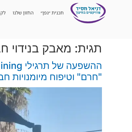
תכנית ״גפן״
החזון שלנו
לקו
תגית:
מאבק בנידוי ח
"חרם" וטיפוח מיומנויות חב