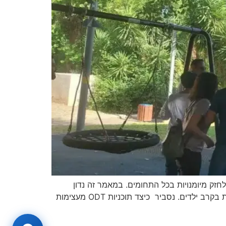
חזק מיומנויות בכל התחומים. במאמר זה נדון
בתפקיד הטרנספורמטיבי של outdoor education training ODT במניעת נידוי חברתי וטיפוח מיומנויות חברתיות חיוניות בקרב ילדים. נסביר כיצד תוכניות ODT מעצימות