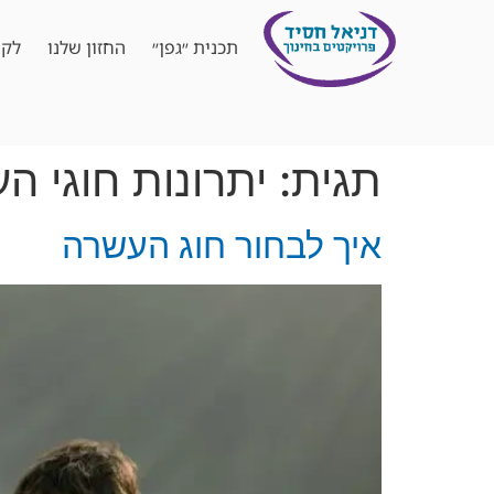
תכנית ״גפן״
החזון שלנו
לקו
תגית:
יתרונות חוגי ה
איך לבחור חוג העשרה