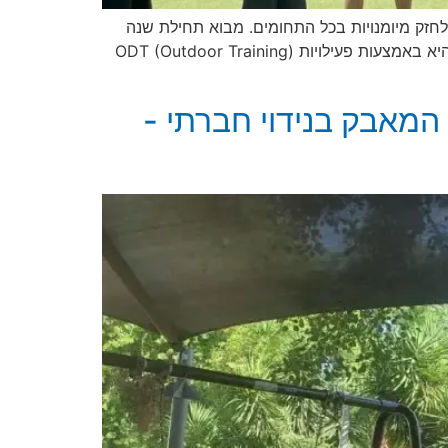
לחזק מיומנויות בכל התחומים. מבוא תחילת שנה
היא הזדמנות מצוינת להתחיל ברגל ימין ולבנות יסודות חזקים לקבוצות ולכיתות. אחת הדרכים היעילות ביותר להשיג זאת היא באמצעות פעילויות ODT (Outdoor Training)
 תרגילי ODT outdoor education training על המאבק בנידוי חברתי -