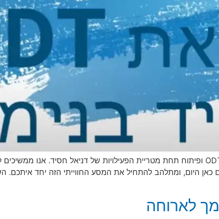
עמוד זה עודכן על מנת להציג את הערכים של מרכז ODT ופיתוח תחת מטריית הפעילויות של דניא
אות את כולכם כאן היום, ומתלהב להתחיל את המסע החווייתי הזה יחד איתכ
מך לארוחה