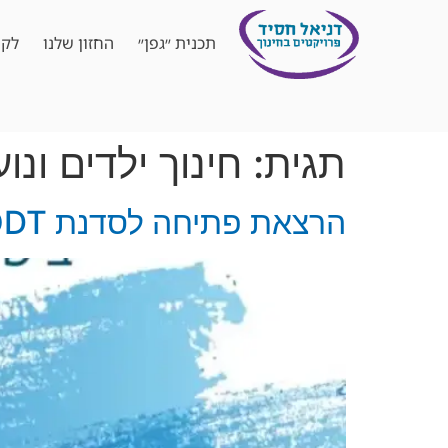
תכנית ״גפן״
החזון שלנו
לקו
תגית:
חינוך ילדים ונוע
הרצאת פתיחה לסדנת ODT: פיתוח כישורים חברתיים וחיזוק הקבוצה