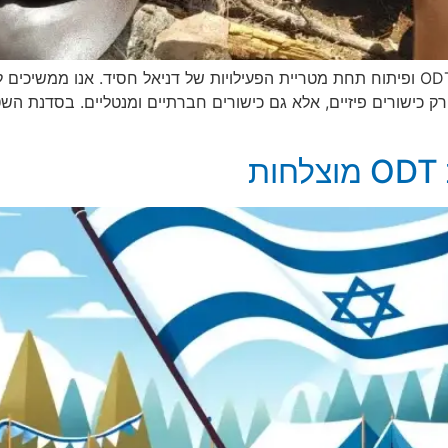
עמוד זה עודכן על מנת להציג את הערכים של מרכז ODT ופיתוח תחת מטריית הפעילויות של דניא
ישורים פיזיים, אלא גם כישורים חברתיים ומנטליים. בסדנת השט
ת