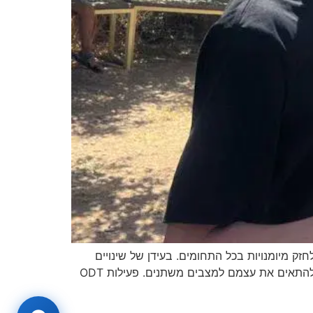
 חסיד. אנו ממשיכים לחזק מיומנויות בכל התחומים. בעידן של שינויים
חברתיים ותהפוכות, ילדים מוצאים עצמם מתמודדים עם אתגרים חדשים שמצריכים כישורים חברתיים מפותחים ויכולת להתאים את עצמם למצבים משתנים. פעילות ODT