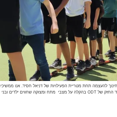
חינוך להעצמה תחת מטריית הפעילויות של דניאל חסיד. אנו ממשיכ
מתעמק בתחום החוסן הרגשי, תוך התמקדות בתפקיד החזק של ODT בהקלה על מצבי מתח