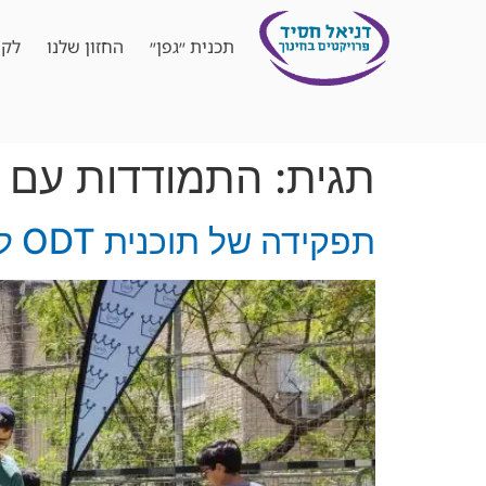
תכנית ״גפן״
החזון שלנו
לקו
תגית:
התמודדות עם 
תפקידה של תוכנית ODT להתמדדות עם מתח בקרב בני נוער בזמן מלחמה