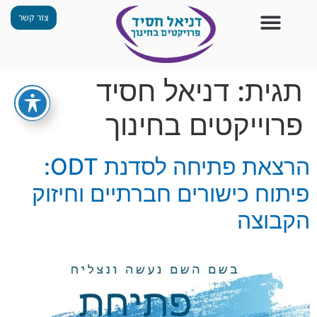
צור קשר
צור קשר
החזון שלנו
תכנית ״גפן״
תחנות ODT
מי אנחנו
חומרים למורים
הפעילויות שלנו
תגית:
דניאל חסיד
פרוייקטים בחינוך
הרצאת פתיחה לסדנת ODT:
פיתוח כישורים חברתיים וחיזוק
הקבוצה