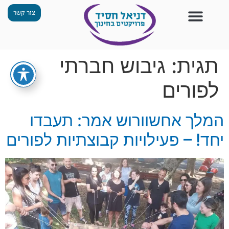
צור קשר
צור קשר
החזון שלנו
תכנית ״גפן״
תחנות ODT
מי אנחנו
חומרים למורים
הפעילויות שלנו
תגית:
גיבוש חברתי
לפורים
המלך אחשוורוש אמר: תעבדו
יחד! – פעילויות קבוצתיות לפורים