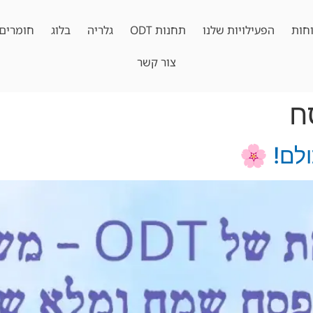
חות
הפעילויות שלנו
תחנות ODT
גלריה
בלוג
חומרים 
צור קשר
ח
לם! 🌸