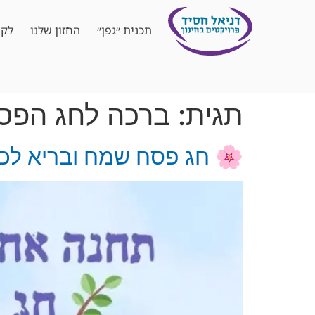
תכנית ״גפן״
החזון שלנו
לקו
תגית:
ברכה לחג הפס
🌸 חג פסח שמח ובריא לכו