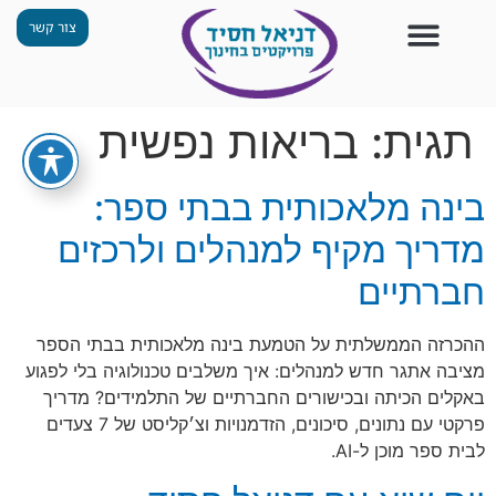
צור קשר
צור קשר
החזון שלנו
תכנית ״גפן״
תחנות ODT
מי אנחנו
חומרים למורים
הפעילויות שלנו
תגית:
בריאות נפשית
בינה מלאכותית בבתי ספר:
מדריך מקיף למנהלים ולרכזים
חברתיים
ההכרזה הממשלתית על הטמעת בינה מלאכותית בבתי הספר
מציבה אתגר חדש למנהלים: איך משלבים טכנולוגיה בלי לפגוע
באקלים הכיתה ובכישורים החברתיים של התלמידים? מדריך
פרקטי עם נתונים, סיכונים, הזדמנויות וצ׳קליסט של 7 צעדים
לבית ספר מוכן ל-AI.