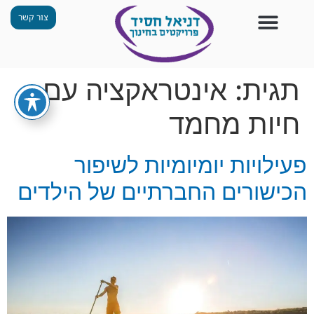
צור קשר
צור קשר
החזון שלנו
תכנית ״גפן״
תחנות ODT
מי אנחנו
חומרים למורים
הפעילויות שלנו
תגית:
אינטראקציה עם
חיות מחמד
פעילויות יומיומיות לשיפור
הכישורים החברתיים של הילדים