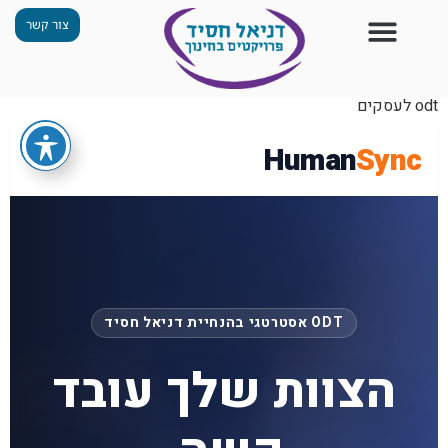
צור קשר
צור קשר
החזון שלנו
תכנית ״גפן״
תחנות ODT
מי אנחנו
חומרים למורים
הפעילויות שלנו
odt לעסקים
Human
Sync
ODT אסטרטגי בהנחיית דניאל חסיד
הצוות שלך עובד