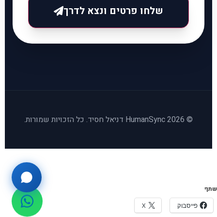
שלחו פרטים ונצא לדרך
© 2026 HumanSync דניאל חסיד. כל הזכויות שמורות.
שתף
פייסבוק
X